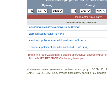
Please before you proceed set up dates to see a
Приезд
Отъезд
Please enter travel dates.
название апартамента
односпальный апт executiveNo. 52(2 чел.)
детская кроваткаNo. (1 чел.)
service supplement per additional person(1 чел.)
service supplement per additional child U12(1 чел.)
To make a reservation mark selected apartment/s, choose extras, en
click on MAKE RESERVATION button, thank you.
Указанные цены указаны с учётом всех услуг. БОЛЬШЕ
СКРЫТЫХ ДОПЛАТ. Если будете проживать больше чем неделю, 