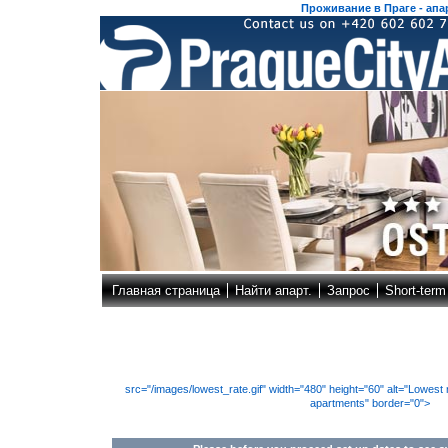
Проживание в Праге - апар
Главная страница
Найти апарт.
Запрос
Short-term
src="/images/lowest_rate.gif" width="480" height="60" alt="Lowes
apartments" border="0">