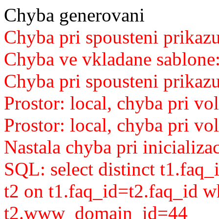
Chyba generovani
Chyba pri spousteni prikazu
Chyba ve vkladane sablone
Chyba pri spousteni prikaz
Prostor: local, chyba pri v
Prostor: local, chyba pri vo
Nastala chyba pri inicializ
SQL: select distinct t1.faq_
t2 on t1.faq_id=t2.faq_id 
t2.www_domain_id=44