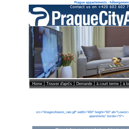
Prague appartements - hébergement 
Home
Trouver d'aprčs
Demande
à court terme
à l
src="/images/lowest_rate.gif" width="480" height="60" alt="Lowes
apartments" border="0">