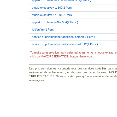
appart. ŕ 1 chambre executiveNo. 503(2 Pers.)
studio executiveNo. 502(2 Pers.)
studio executiveNo. 501(2 Pers.)
appart. ŕ 1 chambreNo. 504(2 Pers.)
lit d'enfant(1 Pers.)
service supplement per additional person(1 Pers.)
service supplement per additional child U12(1 Pers.)
To make a reservation mark selected apartment/s, choose extras, en
click on MAKE RESERVATION button, thank you.
Les prix sont donnés y compris tous des services spécifiés dans la d
nettoyage, de la literie etc., et de tous des taxes locales
TRIBUTS CACHÉS. Si vous restez plus qu' une semaine, demande
avantageux.