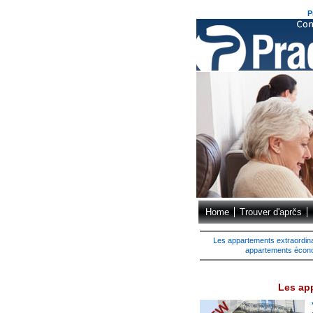
P
Home
Trouver d'aprčs
Les appartements extraordin
appartements écon
Les ap