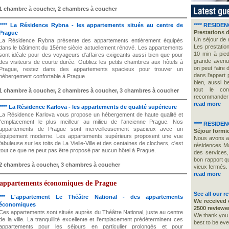
1 chambre à coucher, 2 chambres à coucher
**** La Résidence Rybna - les appartements situés au centre de
**** RESIDE
Prestations d
Prague
Un séjour de 
La Résidence Rybna présente des appartements entièrement équipés
Les prestation
dans le bâtiment du 15ème siècle actuellement rénové. Les appartements
10 min à pied
sont idéale pour des voyageurs d'affaires exigeants aussi bien que pour
grande avenu
des visiteurs de courte durée. Oubliez les petits chambres aux hôtels à
on peut faire 
Prague, restez dans des appartements spacieux pour trouver un
dans l'appart 
hébergement confortable à Prague
bien, aussi b
tout le co
1 chambre à coucher, 2 chambres à coucher, 3 chambres à coucher
recommander!
read more
**** La Résidence Karlova - les appartements de qualité supérieure
La Résidence Karlova vous propose un hébergement de haute qualité et
l'emplacement le plus meilleur au milieu de l'ancienne Prague. Nos
**** RESIDE
appartements de Prague sont merveilleusement spacieux avec un
Séjour formi
équipement moderne. Les appartements supérieurs proposent une vue
Nous avons ad
fabuleuse sur les toits de La Vielle-Ville et des centaines de clochers, c'est
résidences Mas
tout ce que ne peut pas être proposé par aucun hôtel à Prague.
des services,
bon rapport q
2 chambres à coucher, 3 chambres à coucher
vieux fermés.
read more
 appartements économiques de Prague
See all our r
*** L'appartement Le Théâtre National - des appartements
We received 
économiques
2500 reviewe
Ces appartements sont situés auprès du Théâtre National, juste au centre
We thank you f
de la ville. La tranquillité excellente et l'emplacement prédéterminent ces
best to be eve
appartements pour les séjours en particulier prolongés et pour