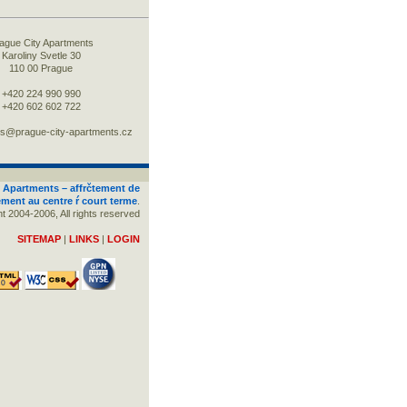
ague City Apartments
Karoliny Svetle 30
110 00 Prague
+420 224 990 990
+420 602 602 722
ns@prague-city-apartments.cz
 Apartments – affrčtement de
ement au centre ŕ court terme
.
t 2004-2006, All rights reserved
SITEMAP
|
LINKS
|
LOGIN