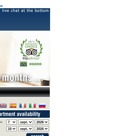
ue
on