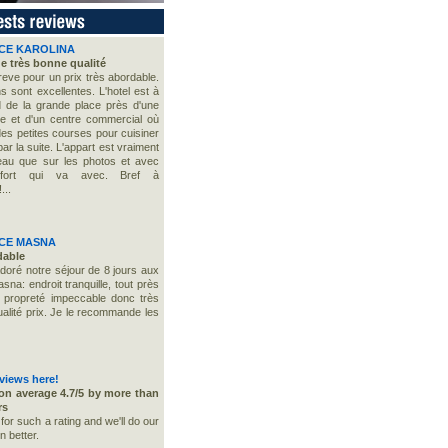
NCE KAROLINA
e très bonne qualité
reve pour un prix très abordable.
s sont excellentes. L'hotel est à
 de la grande place près d'une
e et d'un centre commercial où
des petites courses pour cuisiner
par la suite. L'appart est vraiment
eau que sur les photos et avec
nfort qui va avec. Bref à
...
NCE MASNA
dable
oré notre séjour de 8 jours aux
na: endroit tranquille, tout près
 propreté impeccable donc très
ualité prix. Je le recommande les
eviews here!
on average 4.7/5 by more than
rs
or such a rating and we'll do our
n better.