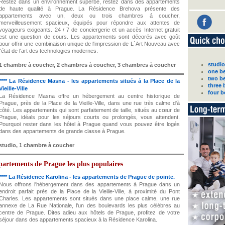
Restez dans un environnement superbe, restez dans des appartements
de haute qualité à Prague. La Résidence Brehova présente des
appartements avec un, deux ou trois chambres á coucher,
merveilleusement spacieux, équipés pour répondre aux attentes de
voyageurs exigeants. 24 / 7 de conciergerie et un accès Internet gratuit
est une question de cours. Les appartements sont décorés avec goût
pour offrir une combinaison unique de l'impression de L´Art Nouveau avec
l'état de l'art des technologies modernes.
studio
1 chambre à coucher, 2 chambres à coucher, 3 chambres à coucher
one be
two b
**** La Résidence Masna - les appartements situés á la Place de la
three 
Vieille-Ville
four b
La Résidence Masna offre un hébergement au centre historique de
Prague, près de la Place de la Vieille-Ville, dans une rue très calme d'à
côté. Les appartements qui sont parfaitement de taille, situés au cœur de
Prague, idéals pour les séjours courts ou prolongés, vous attendent.
Pourquoi rester dans les hôtel à Prague quand vous pouvez être logés
dans des appartements de grande classe à Prague.
studio, 1 chambre à coucher
partements de Prague les plus populaires
**** La Résidence Karolina - les appartements de Prague de pointe.
Nous offrons l'hébergement dans des appartements à Prague dans un
endroit parfait près de la Place de la Vieille-Ville, à proximité du Pont
Charles. Les appartements sont situés dans une place calme, une rue
annexe de La Rue Nationale, l'un des boulevards les plus célèbres au
centre de Prague. Dites adieu aux hôtels de Prague, profitez de votre
séjour dans des appartements spacieux à la Résidence Karolina.