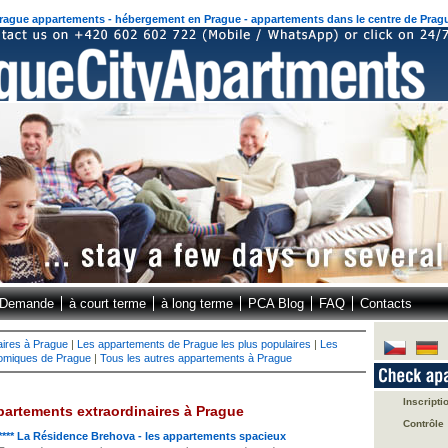
rague appartements - hébergement en Prague - appartements dans le centre de Prag
Demande
à court terme
à long terme
PCA Blog
FAQ
Contacts
aires à Prague
|
Les appartements de Prague les plus populaires
|
Les
omiques de Prague
|
Tous les autres appartements à Prague
Inscripti
partements extraordinaires à Prague
Contrôle
**** La Résidence Brehova - les appartements spacieux