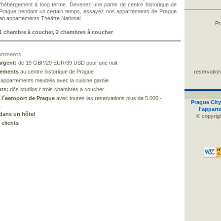
l'hébergement à long terme. Devenez une partie de centre historique de
Prague pendant un certain temps, essayez nos appartements de Prague
en appartements Théâtre National
Pr
1 chambre à coucher, 2 chambres à coucher
artments
argent:
de 19 GBP/29 EUR/39 USD pour une nuit
tements
au centre historique de Prague
reservatio
appartements meublés avec la cuisine garnie
ts:
dčs studios ŕ trois chambres a coucher
e l´aeroport de Prague
avec toures les reservations plus de 5.000,-
Prague City
.
l'appart
dans un hôtel
© copyrigh
 clients