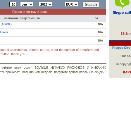
Please enter travel dates.
название апартамента
от
 (4 чел.)
N/A
4 чел.)
N/A
Other
)
N/A
Prague City
ected apartment/s, choose extras, enter the number of travellers and
utton, thank you.
Our SSL
© copyrigh
 с учётом всех услуг. БОЛЬШЕ НИКАКИХ РАСХОДОВ И НИКАКИХ
е проживать больше чем неделю, получите дополнительные скидки.
КАР