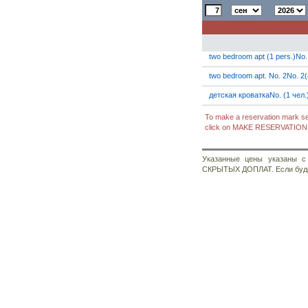
two bedroom apt (1 pers.)No.
two bedroom apt. No. 2No. 2(
детская кроваткаNo. (1 чел.
To make a reservation mark sel
click on MAKE RESERVATION b
Указанные цены указаны
СКРЫТЫХ ДОПЛАТ. Если будет