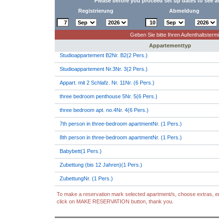
Please before you proceed set up dates to see a
Registrierung
Abmeldung
Geben Sie bitte Ihren Aufenthaltstermi
Appartementtyp
Studioappartement B2Nr. B2(2 Pers.)
Studioappartement Nr.3Nr. 3(2 Pers.)
Appart. mit 2 Schlafz. Nr. 11Nr. (6 Pers.)
three bedroom penthouse 5Nr. 5(6 Pers.)
three bedroom apt. no.4Nr. 4(6 Pers.)
7th person in three-bedroom apartmentNr. (1 Pers.)
8th person in three-bedroom apartmentNr. (1 Pers.)
Babybett(1 Pers.)
Zubettung (bis 12 Jahren)(1 Pers.)
ZubettungNr. (1 Pers.)
To make a reservation mark selected apartment/s, choose extras, en
click on MAKE RESERVATION button, thank you.