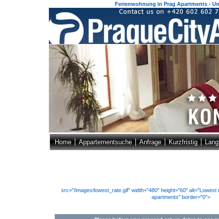
Ferienwohnung in Prag Apartments - Unt
Home
Appartementsuche
Anfrage
Kurzfristig
Langf
src="/images/lowest_rate.gif" width="480" height="60" alt="Lowes
apartments" border="0">