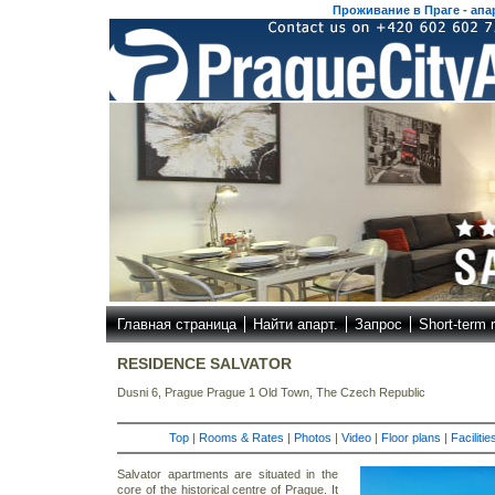
Проживание в Праге - апар
Главная страница
Найти апарт.
Запрос
Short-term 
RESIDENCE SALVATOR
Dusni 6, Prague Prague 1 Old Town, The Czech Republic
Top
|
Rooms & Rates
|
Photos
|
Video
|
Floor plans
|
Faciliti
Salvator apartments are situated in the
core of the historical centre of Prague. It