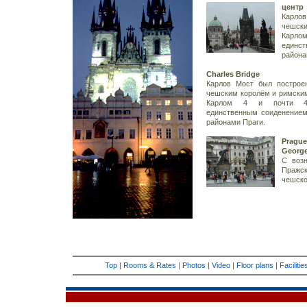
центр
Карло
чешски
Карл
единс
района
Charles Bridge
Карлов Мост был построе
чешским королём и римски
Карлом 4 и почти 
единственным соиденение
районами Праги.
Prague
George
С возн
Пражс
чешско
Top
|
Rooms & Rates
|
Photos
|
Video
|
Floor plans
|
Faciliti