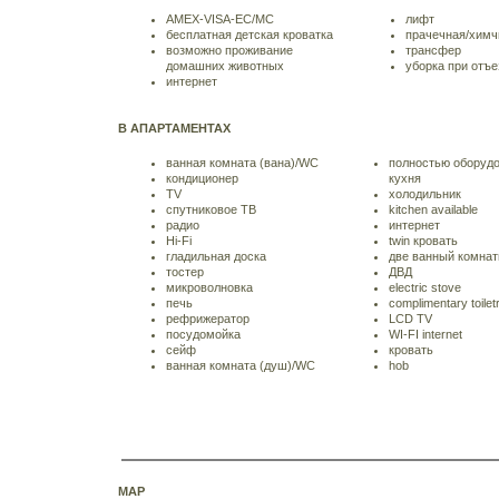
AMEX-VISA-EC/MC
лифт
бесплатная детская кроватка
прачечная/химч
возможно проживание
трансфер
домашних животных
уборка при отъе
интернет
В АПАРТАМЕНТАХ
ванная комната (вана)/WC
полностью оборуд
кондиционер
кухня
TV
холодильник
спутниковое ТВ
kitchen available
радио
интернет
Hi-Fi
twin кровать
гладильная доска
две ванный комна
тостер
ДВД
микроволновка
electric stove
печь
complimentary toilet
рефрижератор
LCD TV
посудомойка
WI-FI internet
сейф
кровать
ванная комната (душ)/WC
hob
MAP