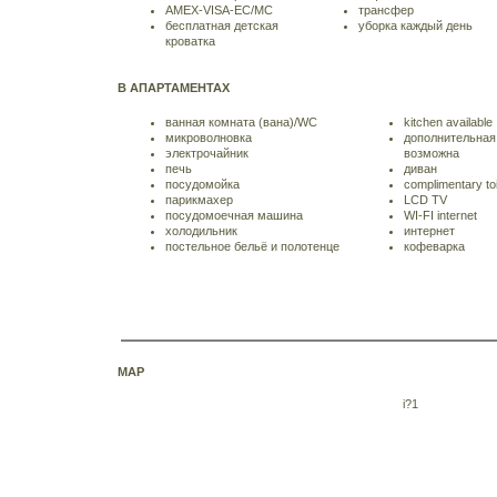
AMEX-VISA-EC/MC
трансфер
бесплатная детская
уборка каждый день
кроватка
В АПАРТАМЕНТАХ
ванная комната (вана)/WC
kitchen available
микроволновка
дополнительная
электрочайник
возможна
печь
диван
посудомойка
complimentary toi
парикмахер
LCD TV
посудомоечная машина
WI-FI internet
холодильник
интернет
постельное бельё и полотенце
кофеварка
MAP
i?1