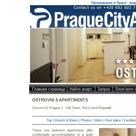
Проживание в Праге - апар
Главная страница
Найти апарт.
Запрос
Short-term 
OSTROVNI 8 APARTMENTS
Ostrovni 8, Prague 1 - Old Town, The Czech Republic
Top
|
Rooms & Rates
|
Photos
|
Video
|
Floor plans
|
Faciliti
These one bedroom apartments offer
comfortable accommodation in a quiet