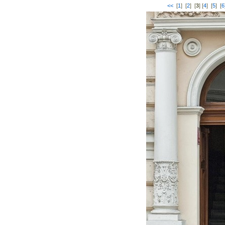
<<
[
1
] [
2
] [
3
] [
4
] [
5
] [
6