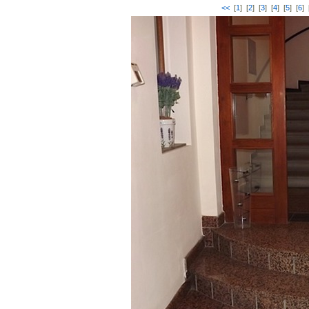
<<
[
1
] [
2
] [
3
] [
4
] [
5
] [
6
] 