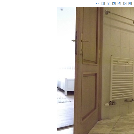
<<
[
1
] [
2
] [
3
] [
4
] [
5
] [
6
] 