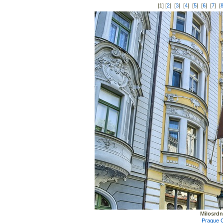
[
1
] [
2
] [
3
] [
4
] [
5
] [
6
] [
7
] [
Milosrdn
Prague 