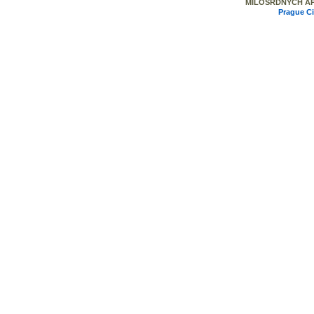
MILOSRDNYCH APA
Prague C