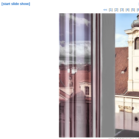
[start slide show]
<<
[
1
] [
2
] [
3
] [
4
] [
5
] [